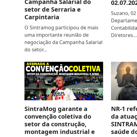
Campanha Salarial do
02.07.20
setor de Serraria e
Suzano, 02 
Carpintaria
Departamen
O Sintramog participou de mais
Contabilida
uma importante reunião de
Diretores…
negociação da Campanha Salarial
do setor…
SintraMog garante a
NR-1 ref
convenção coletiva do
da atua
setor da construção,
SINTRAM
montagem industrial e
saúde d