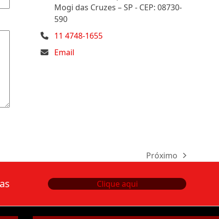
Mogi das Cruzes – SP - CEP: 08730-
590
11 4748-1655
Email
Próximo
next
post:
tas
Clique aqui