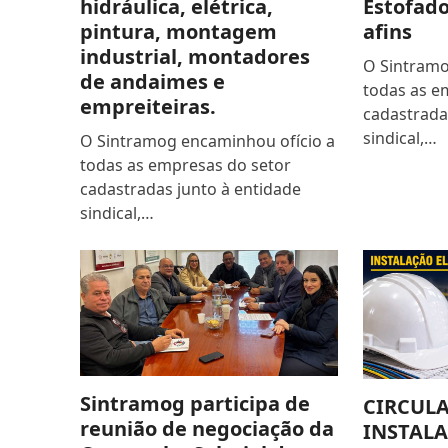
hidráulica, elétrica,
Estofado
pintura, montagem
afins
industrial, montadores
O Sintramo
de andaimes e
todas as e
empreiteiras.
cadastrada
sindical,…
O Sintramog encaminhou ofício a
todas as empresas do setor
cadastradas junto à entidade
sindical,…
Sintramog participa de
CIRCULA
reunião de negociação da
INSTALA