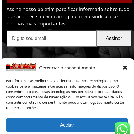
Assine nosso boletim para ficar informado sobre tudo
que acontece no Sintramog, no meio sindical e as
notícias mais importantes.
Digite
Assinar
seu
email
Gerenciar o consentimento
Para fornecer as melhores experiências, usamos tecnologias como
cookies para armazenar e/ou acessar informações do dispositivo. O
consentimento para essas tecnologias nos permitirá processar dados
como comportamento de navegação ou IDs exclusivos neste site. Não
consentir ou retirar o consentimento pode afetar negativamente certos
SintraMog
2025 -Sindicato dos Trabalhadores nas
recursos e funções.
Indústrias da Construção e do Mobiliário de Mogi das
Cruzes e Região
Copyright 2025 – Todos os direitos reservados
Aceitar
Subsede:
Rua Campos Sales 165 – Centro – Suzano – SP –