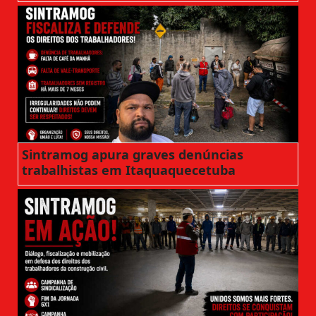
Sintramog apura graves denúncias
trabalhistas em Itaquaquecetuba