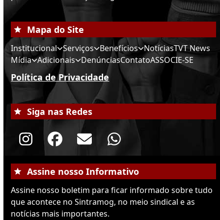
Mapa do Site
Institucional
Serviços
Benefícios
Notícias
TVT News
Mídia
Adicionais
Denúncias
Contato
ASSOCIE-SE
Política de Privacidade
Siga nas Redes
Instagram
Facebook
Email
Whatsapp
Assine nosso Informativo
Assine nosso boletim para ficar informado sobre tudo
que acontece no Sintramog, no meio sindical e as
notícias mais importantes.