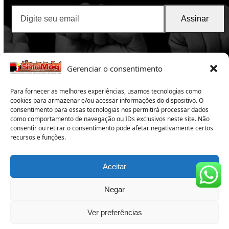
Digite
Assinar
seu
email
Gerenciar o consentimento
Para fornecer as melhores experiências, usamos tecnologias como
cookies para armazenar e/ou acessar informações do dispositivo. O
consentimento para essas tecnologias nos permitirá processar dados
como comportamento de navegação ou IDs exclusivos neste site. Não
SintraMog
2025 -Sindicato dos Trabalhadores nas
consentir ou retirar o consentimento pode afetar negativamente certos
recursos e funções.
Indústrias da Construção e do Mobiliário de Mogi das
Cruzes e Região
Copyright 2025 – Todos os direitos reservados
Aceitar
Subsede:
Rua Campos Sales 165 – Centro – Suzano – SP –
CEP 08674-020 – Tel: 11 4748-1655
Negar
Sede:
Rua Herinque Eroles, 588 – Alto do Ipiranga – Mogi
das Cruzes – SP – CEP: 08730-590- Telefone: (11) 4738-3096
Ver preferências