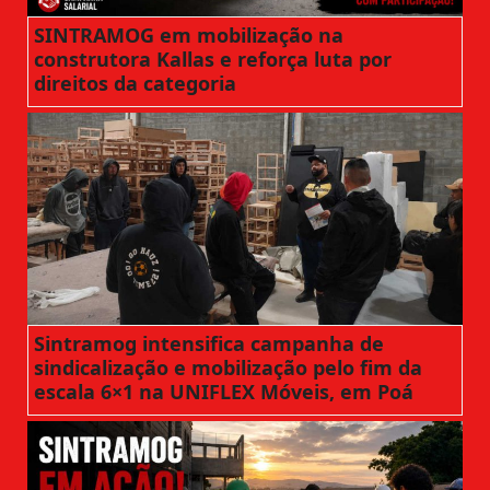
SINTRAMOG em mobilização na
construtora Kallas e reforça luta por
direitos da categoria
Sintramog intensifica campanha de
sindicalização e mobilização pelo fim da
escala 6×1 na UNIFLEX Móveis, em Poá