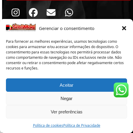
Instagram
Facebook
Email
Whatsapp
Gerenciar o consentimento
Assine nosso Informativo
Para fornecer as melhores experiências, usamos tecnologias como
Assine nosso boletim para ficar informado sobre tudo
cookies para armazenar e/ou acessar informações do dispositivo. O
que acontece no Sintramog, no meio sindical e as
consentimento para essas tecnologias nos permitirá processar dados
notícias mais importantes.
como comportamento de navegação ou IDs exclusivos neste site. Não
consentir ou retirar o consentimento pode afetar negativamente certos
Digite
recursos e funções.
Assinar
seu
email
Aceitar
Negar
Ver preferências
Política de cookies
Política de Privacidade