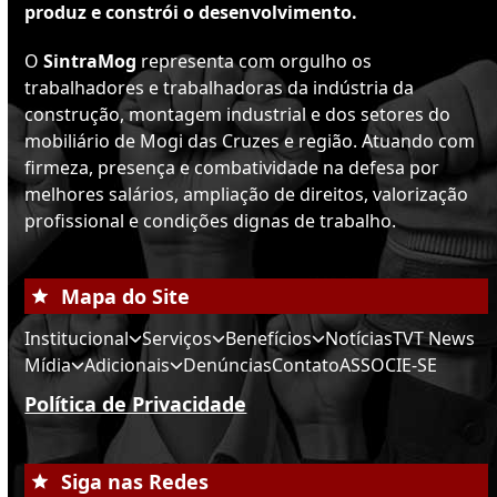
produz e constrói o desenvolvimento.
O
SintraMog
representa com orgulho os
trabalhadores e trabalhadoras da indústria da
construção, montagem industrial e dos setores do
mobiliário de Mogi das Cruzes e região. Atuando com
firmeza, presença e combatividade na defesa por
melhores salários, ampliação de direitos, valorização
profissional e condições dignas de trabalho.
Mapa do Site
Institucional
Serviços
Benefícios
Notícias
TVT News
Mídia
Adicionais
Denúncias
Contato
ASSOCIE-SE
Política de Privacidade
Siga nas Redes