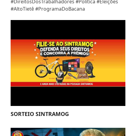
#DireitosDosTrabalhadores #Política #Eleições
#AltoTietê #ProgramaDoBacana
SORTEIO SINTRAMOG