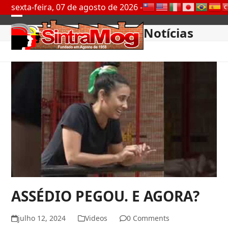
Skip
sexta-feira, 07 de agosto de 2026 -
to
Open
Close
content
Notícias
mobile
mobile
menu
menu
ASSÉDIO PEGOU. E AGORA?
julho 12, 2024
Videos
0 Comments