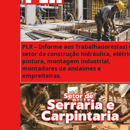
PLR – Informe aos Trabalhadores(as)
setor da construção hidráulica, elétri
pintura, montagem industrial,
montadores de andaimes e
empreiteiras.