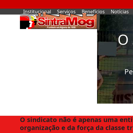
Skip
to
Institucional
Serviços
Benefícios
Notícias
content
O 
Pe
O sindicato não é apenas uma enti
organização e da força da classe t