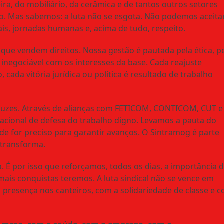
ira, do mobiliário, da cerâmica e de tantos outros setores
ão. Mas sabemos: a luta não se esgota. Não podemos aceita
ais, jornadas humanas e, acima de tudo, respeito.
que vendem direitos. Nossa gestão é pautada pela ética, p
negociável com os interesses da base. Cada reajuste
ada vitória jurídica ou política é resultado de trabalho
ruzes. Através de alianças com FETICOM, CONTICOM, CUT e
nacional de defesa do trabalho digno. Levamos a pauta do
e for preciso para garantir avanços. O Sintramog é parte
 transforma.
 É por isso que reforçamos, todos os dias, a importância 
 mais conquistas teremos. A luta sindical não se vence em
 presença nos canteiros, com a solidariedade de classe e 