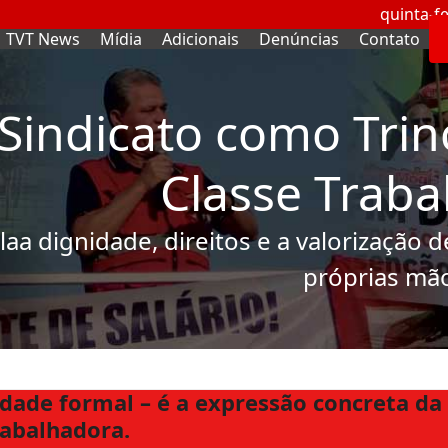
quinta-fe
TVT News
Mídia
Adicionais
Denúncias
Contato
Sindicato como Trin
Classe Traba
laa dignidade, direitos e a valorização 
próprias mã
dade formal – é a expressão concreta da
rabalhadora.