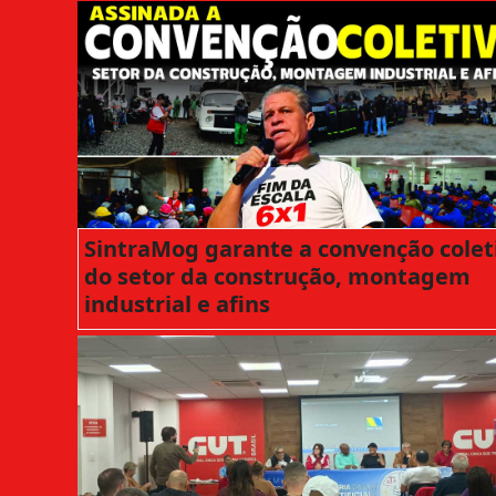
SintraMog garante a convenção colet
do setor da construção, montagem
industrial e afins