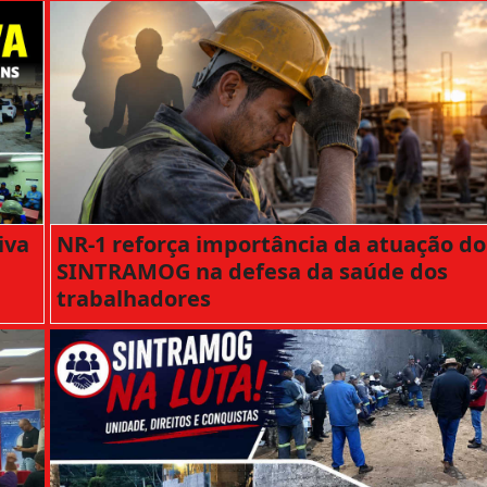
iva
NR-1 reforça importância da atuação do
SINTRAMOG na defesa da saúde dos
trabalhadores