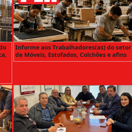
 do
Informe aos Trabalhadores(as) do setor
ca,
de Móveis, Estofados, Colchões e afins