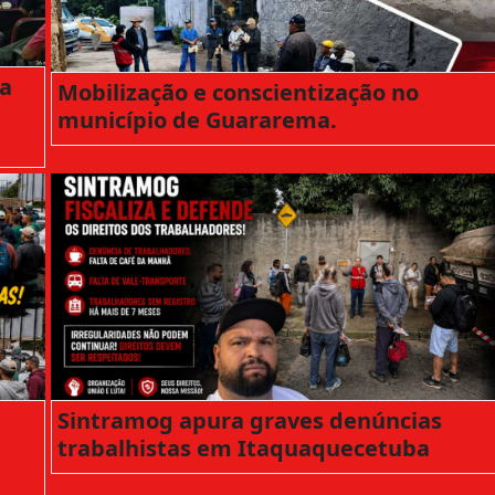
a
Mobilização e conscientização no
município de Guararema.
Sintramog apura graves denúncias
trabalhistas em Itaquaquecetuba