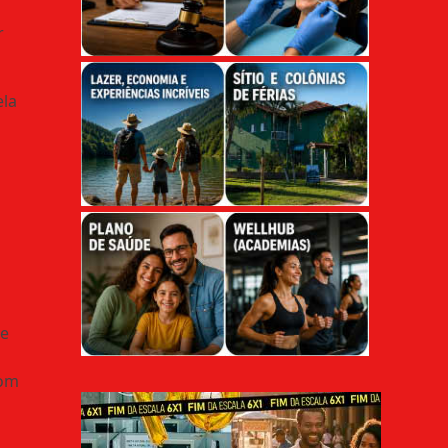
r
ela
de
com