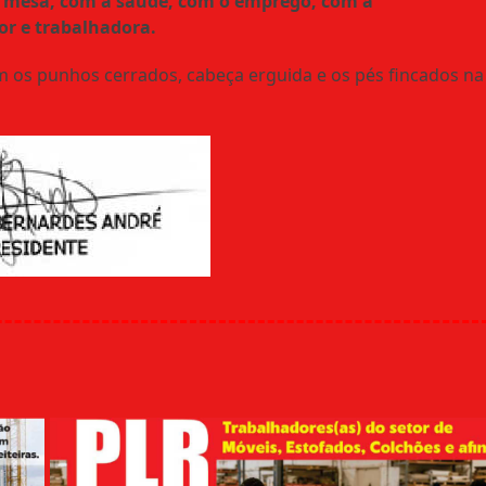
 mesa, com a saúde, com o emprego, com a
or e trabalhadora.
m os punhos cerrados, cabeça erguida e os pés fincados na