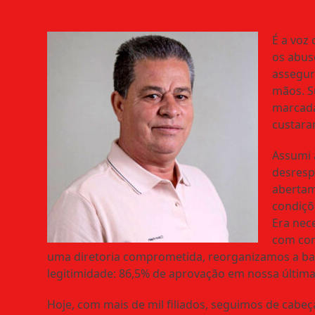
É a voz 
os abus
assegur
mãos. Su
marcada
custara
Assumi 
desresp
abertam
condiçõ
Era nec
com cor
uma diretoria comprometida, reorganizamos a ba
legitimidade: 86,5% de aprovação em nossa última
Hoje, com mais de mil filiados, seguimos de cab