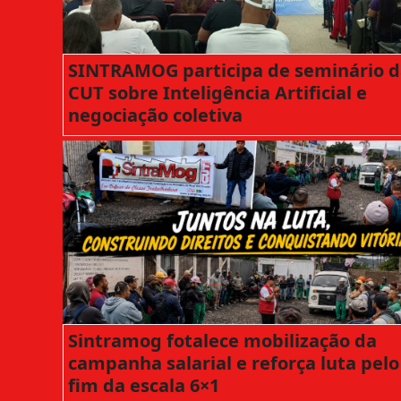
SINTRAMOG participa de seminário d
CUT sobre Inteligência Artificial e
negociação coletiva
Sintramog fotalece mobilização da
campanha salarial e reforça luta pelo
fim da escala 6×1