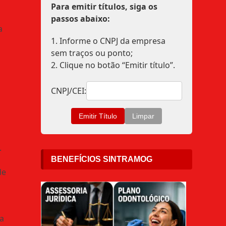
Para emitir títulos, siga os
passos abaixo:
a
1. Informe o CNPJ da empresa
sem traços ou ponto;
,
2. Clique no botão “Emitir título”.
CNPJ/CEI:
.
BENEFÍCIOS SINTRAMOG
de
da