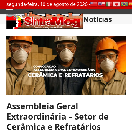
Skip
segunda-feira, 10 de agosto de 2026 -
to
Open
Close
content
Notícias
mobile
mobile
menu
menu
Assembleia Geral
Extraordinária – Setor de
Cerâmica e Refratários