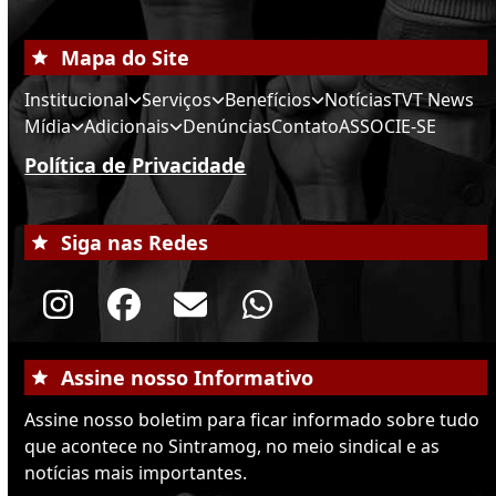
Mapa do Site
Institucional
Serviços
Benefícios
Notícias
TVT News
Mídia
Adicionais
Denúncias
Contato
ASSOCIE-SE
Política de Privacidade
Siga nas Redes
Instagram
Facebook
Email
Whatsapp
Assine nosso Informativo
Assine nosso boletim para ficar informado sobre tudo
que acontece no Sintramog, no meio sindical e as
notícias mais importantes.