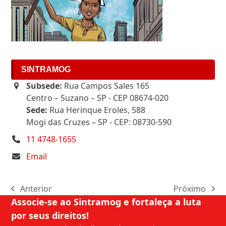
SINTRAMOG
Subsede:
Rua Campos Sales 165
Centro – Suzano – SP - CEP 08674-020
Sede:
Rua Herinque Eroles, 588
Mogi das Cruzes – SP - CEP: 08730-590
11 4748-1655
Email
Anterior
Próximo
previous
next
Associe-se ao Sintramog e fortaleça a luta
post:
post:
por seus direitos!