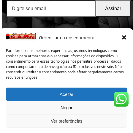
Digite
Assinar
seu
email
Gerenciar o consentimento
Para fornecer as melhores experiências, usamos tecnologias como
cookies para armazenar e/ou acessar informações do dispositivo. O
consentimento para essas tecnologias nos permitirá processar dados
como comportamento de navegação ou IDs exclusivos neste site. Não
consentir ou retirar o consentimento pode afetar negativamente certos
SintraMog
2025 -Sindicato dos Trabalhadores nas
recursos e funções.
Indústrias da Construção e do Mobiliário de Mogi das
Cruzes e Região
Copyright 2025 – Todos os direitos reservados
Aceitar
Subsede:
Rua Campos Sales 165 – Centro – Suzano – SP –
CEP 08674-020 – Tel: 11 4748-1655
Negar
Sede:
Rua Herinque Eroles, 588 – Alto do Ipiranga – Mogi
das Cruzes – SP – CEP: 08730-590- Telefone: (11) 4738-3096
Ver preferências