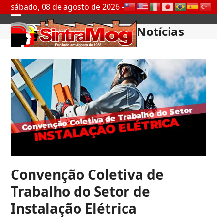
Skip
sábado, 08 de agosto de 2026 -
to
Open
Close
content
Notícias
mobile
mobile
menu
menu
Convenção Coletiva de
Trabalho do Setor de
Instalação Elétrica