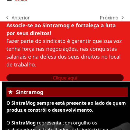
Anterior
Próximo
previous
next
Associe-se ao Sintramog e fortaleça a luta
post:
post:
por seus direitos!
Fazer parte do sindicato é garantir que sua voz
tenha força nas negociações, nas conquistas
salariais e na defesa dos seus direitos no local
de trabalho.
Clique aqui
Sintramog
O SintraMog sempre está presente ao lado de quem
produz e constrói o desenvolvimento.
O
SintraMog
representa com orgulho os
trabalhadores e trabalhadoras da indústria da