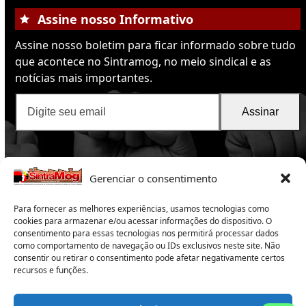
Assine nosso Informativo
Assine nosso boletim para ficar informado sobre tudo
que acontece no Sintramog, no meio sindical e as
notícias mais importantes.
Digite
Assinar
seu
email
Gerenciar o consentimento
Para fornecer as melhores experiências, usamos tecnologias como
cookies para armazenar e/ou acessar informações do dispositivo. O
consentimento para essas tecnologias nos permitirá processar dados
como comportamento de navegação ou IDs exclusivos neste site. Não
SintraMog
2025 -Sindicato dos Trabalhadores nas
consentir ou retirar o consentimento pode afetar negativamente certos
recursos e funções.
Indústrias da Construção e do Mobiliário de Mogi das
Cruzes e Região
Copyright 2025 – Todos os direitos reservados