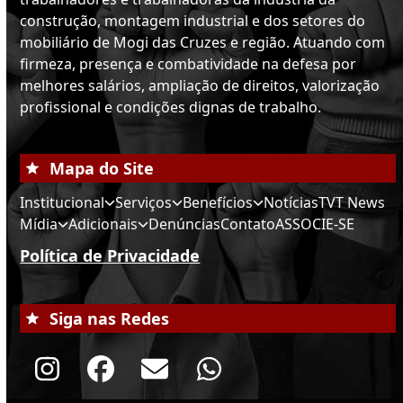
construção, montagem industrial e dos setores do
mobiliário de Mogi das Cruzes e região. Atuando com
firmeza, presença e combatividade na defesa por
melhores salários, ampliação de direitos, valorização
profissional e condições dignas de trabalho.
Mapa do Site
Institucional
Serviços
Benefícios
Notícias
TVT News
Mídia
Adicionais
Denúncias
Contato
ASSOCIE-SE
Política de Privacidade
Siga nas Redes
Instagram
Facebook
Email
Whatsapp