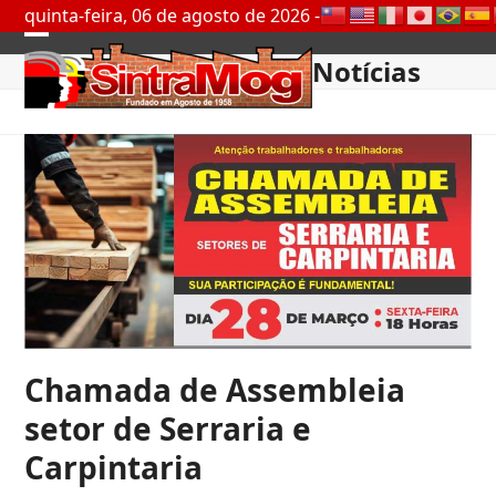
Skip
quinta-feira, 06 de agosto de 2026 -
to
Open
Close
content
Notícias
mobile
mobile
menu
menu
Chamada de Assembleia
setor de Serraria e
Carpintaria