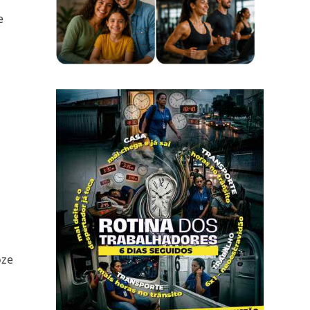
e
oze