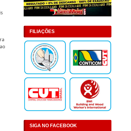
is
FILIAÇÕES
ra
 ao
SIGA NO FACEBOOK