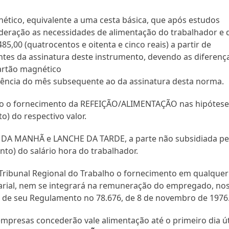
nético, equivalente a uma cesta básica, que após estudos
ideração as necessidades de alimentação do trabalhador e 
85,00 (quatrocentos e oitenta e cinco reais) a partir de
ntes da assinatura deste instrumento, devendo as diferenç
cartão magnético
ncia do mês subsequente ao da assinatura desta norma.
ão o fornecimento da REFEIÇÃO/ALIMENTAÇÃO nas hipótese
) do respectivo valor.
 DA MANHÃ e LANCHE DA TARDE, a parte não subsidiada pe
to) do salário hora do trabalhador.
ribunal Regional do Trabalho o fornecimento em qualquer
larial, nem se integrará na remuneração do empregado, no
 e de seu Regulamento no 78.676, de 8 de novembro de 1976
empresas concederão vale alimentação até o primeiro dia út