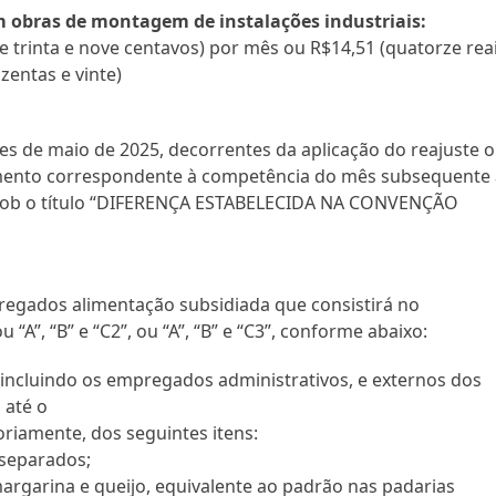
m obras de montagem de instalações industriais:
s e trinta e nove centavos) por mês ou R$14,51 (quatorze rea
zentas e vinte)
ses de maio de 2025, decorrentes da aplicação do reajuste o
amento correspondente à competência do mês subsequente
, sob o título “DIFERENÇA ESTABELECIDA NA CONVENÇÃO
egados alimentação subsidiada que consistirá no
 “A”, “B” e “C2”, ou “A”, “B” e “C3”, conforme abaixo:
incluindo os empregados administrativos, e externos dos
 até o
oriamente, dos seguintes itens:
s separados;
 margarina e queijo, equivalente ao padrão nas padarias