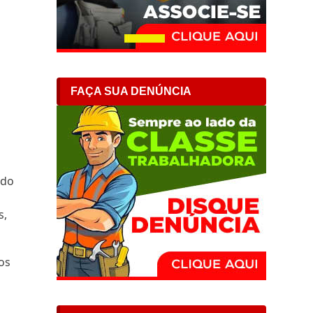
FAÇA SUA DENÚNCIA
ado
s,
os