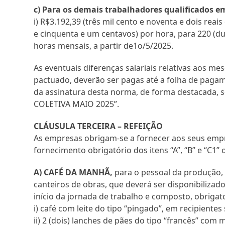
c) Para os demais trabalhadores qualificados e
i) R$3.192,39 (três mil cento e noventa e dois reai
e cinquenta e um centavos) por hora, para 220 (du
horas mensais, a partir de1o/5/2025.
As eventuais diferenças salariais relativas aos me
pactuado, deverão ser pagas até a folha de pag
da assinatura desta norma, de forma destacada
COLETIVA MAIO 2025”.
CLÁUSULA TERCEIRA – REFEIÇÃO
As empresas obrigam-se a fornecer aos seus empr
fornecimento obrigatório dos itens “A”, “B” e “C1” ou
A) CAFÉ DA MANHÃ,
para o pessoal da produção, 
canteiros de obras, que deverá ser disponibilizado
início da jornada de trabalho e composto, obrigat
i) café com leite do tipo “pingado”, em recipiente
ii) 2 (dois) lanches de pães do tipo “francês” com