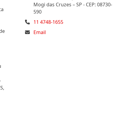
Mogi das Cruzes – SP - CEP: 08730-
ta
590
11 4748-1655
 de
Email
u
–
S,