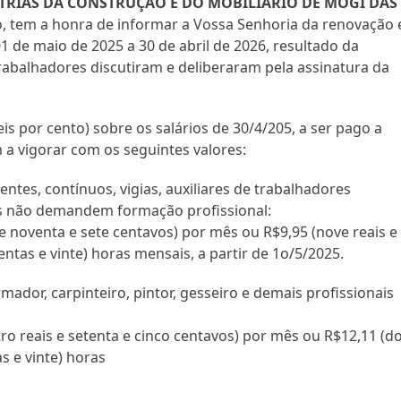
RIAS DA CONSTRUÇÃO E DO MOBILIÁRIO DE MOGI DAS
do, tem a honra de informar a Vossa Senhoria da renovação 
 de maio de 2025 a 30 de abril de 2026, resultado da
trabalhadores discutiram e deliberaram pela assinatura da
eis por cento) sobre os salários de 30/4/205, a ser pago a
m a vigorar com os seguintes valores:
entes, contínuos, vigias, auxiliares de trabalhadores
es não demandem formação profissional:
s e noventa e sete centavos) por mês ou R$9,95 (nove reais e
ntas e vinte) horas mensais, a partir de 1o/5/2025.
rmador, carpinteiro, pintor, gesseiro e demais profissionais
atro reais e setenta e cinco centavos) por mês ou R$12,11 (d
s e vinte) horas