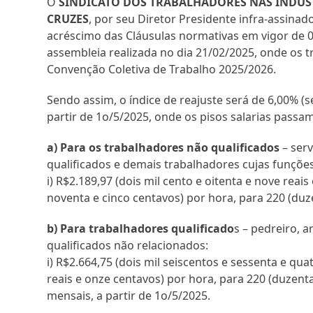
O
SINDICATO DOS TRABALHADORES NAS INDÚST
CRUZES
, por seu Diretor Presidente infra-assina
acréscimo das Cláusulas normativas em vigor de 01
assembleia realizada no dia 21/02/2025, onde os 
Convenção Coletiva de Trabalho 2025/2026.
Sendo assim, o índice de reajuste será de 6,00% (s
partir de 1o/5/2025, onde os pisos salarias passa
a) Para os trabalhadores não qualificados
– serv
qualificados e demais trabalhadores cujas funçõ
i) R$2.189,97 (dois mil cento e oitenta e nove reai
noventa e cinco centavos) por hora, para 220 (duze
b) Para trabalhadores qualificado
s – pedreiro, a
qualificados não relacionados:
i) R$2.664,75 (dois mil seiscentos e sessenta e qu
reais e onze centavos) por hora, para 220 (duzenta
mensais, a partir de 1o/5/2025.