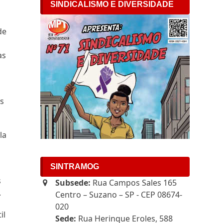
SINDICALISMO E DIVERSIDADE
de
as
s
la
SINTRAMOG
s
Subsede:
Rua Campos Sales 165
.
Centro – Suzano – SP - CEP 08674-
020
il
Sede:
Rua Herinque Eroles, 588