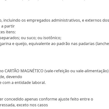
, incluindo os empregados administrativos, e externos do
 a partir
es itens:
 separados; ou suco; ou isotônico;
garina e queijo, equivalente ao padrão nas padarias (lanch
 no CARTÃO MAGNÉTICO (vale-refeição ou vale-alimentação)
rde, devendo
e com a entidade laboral.
 ser concedido apenas conforme ajuste feito entre o
eressada, exceto nos casos