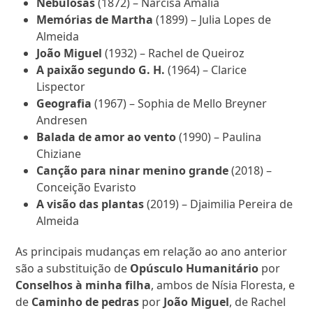
Nebulosas
(1872) – Narcisa Amália
Memórias de Martha
(1899) – Julia Lopes de
Almeida
João Miguel
(1932) – Rachel de Queiroz
A paixão segundo G. H.
(1964) – Clarice
Lispector
Geografia
(1967) – Sophia de Mello Breyner
Andresen
Balada de amor ao vento
(1990) – Paulina
Chiziane
Canção para ninar menino grande
(2018) –
Conceição Evaristo
A visão das plantas
(2019) – Djaimilia Pereira de
Almeida
As principais mudanças em relação ao ano anterior
são a substituição de
Opúsculo Humanitário
por
Conselhos à minha filha
, ambos de Nísia Floresta, e
de
Caminho de pedras
por
João Miguel
, de Rachel