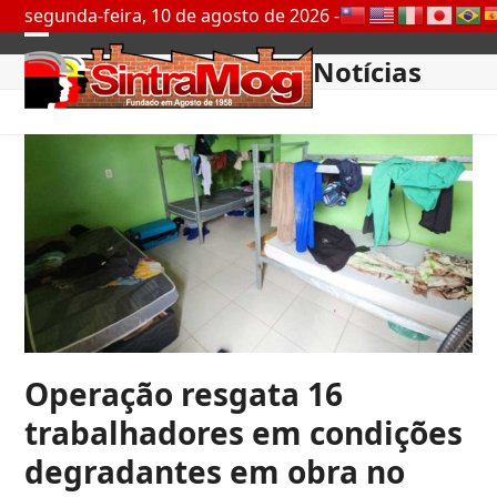
Skip
segunda-feira, 10 de agosto de 2026 -
to
Open
Close
content
Notícias
mobile
mobile
menu
menu
Operação resgata 16
trabalhadores em condições
degradantes em obra no