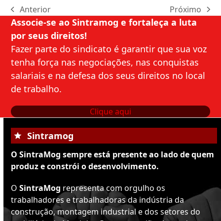
Anterior
Próximo
previous
next
Associe-se ao Sintramog e fortaleça a luta
post:
post:
por seus direitos!
Fazer parte do sindicato é garantir que sua voz
tenha força nas negociações, nas conquistas
salariais e na defesa dos seus direitos no local
de trabalho.
Clique aqui
Sintramog
O SintraMog sempre está presente ao lado de quem
produz e constrói o desenvolvimento.
O
SintraMog
representa com orgulho os
trabalhadores e trabalhadoras da indústria da
construção, montagem industrial e dos setores do