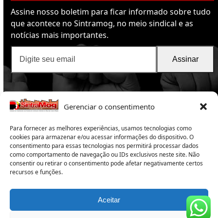
Assine nosso boletim para ficar informado sobre tudo
que acontece no Sintramog, no meio sindical e as
notícias mais importantes.
Digite
Assinar
seu
email
Gerenciar o consentimento
Para fornecer as melhores experiências, usamos tecnologias como
cookies para armazenar e/ou acessar informações do dispositivo. O
consentimento para essas tecnologias nos permitirá processar dados
como comportamento de navegação ou IDs exclusivos neste site. Não
SintraMog
2025 -Sindicato dos Trabalhadores nas
consentir ou retirar o consentimento pode afetar negativamente certos
recursos e funções.
Indústrias da Construção e do Mobiliário de Mogi das
Cruzes e Região
Copyright 2025 – Todos os direitos reservados
Aceitar
Subsede:
Rua Campos Sales 165 – Centro – Suzano – SP –
CEP 08674-020 – Tel: 11 4748-1655