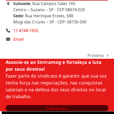
Subsede:
Rua Campos Sales 165
Centro – Suzano – SP - CEP 08674-020
Sede:
Rua Herinque Eroles, 588
Mogi das Cruzes – SP - CEP: 08730-590
11 4748-1655
Email
Próximo
next
Associe-se ao Sintramog e fortaleça a luta
post:
por seus direitos!
Fazer parte do sindicato é garantir que sua voz
tenha força nas negociações, nas conquistas
salariais e na defesa dos seus direitos no local
de trabalho.
Clique aqui