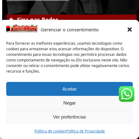
Siga nas Redes
Gerenciar o consentimento
Instagram
Facebook
Email
Whatsapp
Para fornecer as melhores experiências, usamos tecnologias como
cookies para armazenar e/ou acessar informações do dispositivo. O
consentimento para essas tecnologias nos permitirá processar dados
Assine nosso Informativo
como comportamento de navegação ou IDs exclusivos neste site. Não
consentir ou retirar o consentimento pode afetar negativamente certos
Assine nosso boletim para ficar informado sobre tudo
recursos e funções.
que acontece no Sintramog, no meio sindical e as
notícias mais importantes.
Aceitar
Digite
Assinar
seu
Negar
email
Ver preferências
Política de cookies
Política de Privacidade