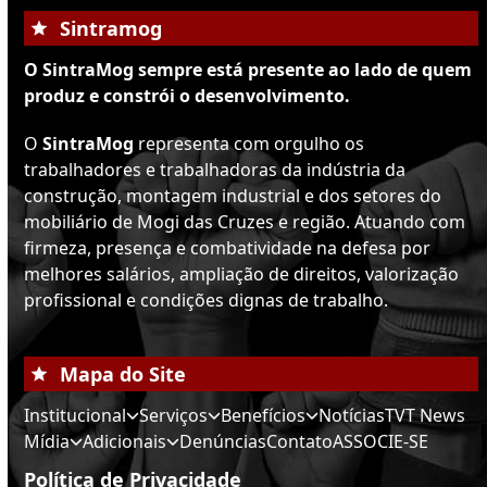
Sintramog
O SintraMog sempre está presente ao lado de quem
produz e constrói o desenvolvimento.
O
SintraMog
representa com orgulho os
trabalhadores e trabalhadoras da indústria da
construção, montagem industrial e dos setores do
mobiliário de Mogi das Cruzes e região. Atuando com
firmeza, presença e combatividade na defesa por
melhores salários, ampliação de direitos, valorização
profissional e condições dignas de trabalho.
Mapa do Site
Institucional
Serviços
Benefícios
Notícias
TVT News
Mídia
Adicionais
Denúncias
Contato
ASSOCIE-SE
Política de Privacidade