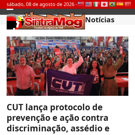
Skip
sábado, 08 de agosto de 2026 -
to
Open
Close
content
Notícias
mobile
mobile
menu
menu
CUT lança protocolo de
prevenção e ação contra
discriminação, assédio e