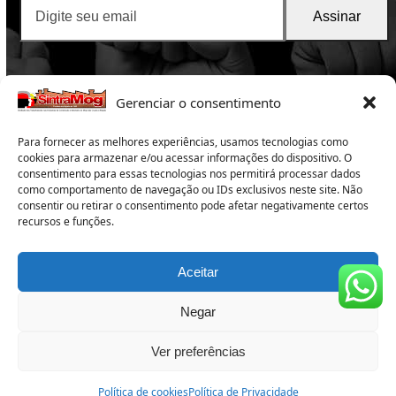
Digite
Assinar
seu
email
Gerenciar o consentimento
Para fornecer as melhores experiências, usamos tecnologias como
cookies para armazenar e/ou acessar informações do dispositivo. O
consentimento para essas tecnologias nos permitirá processar dados
como comportamento de navegação ou IDs exclusivos neste site. Não
consentir ou retirar o consentimento pode afetar negativamente certos
SintraMog
2025 -Sindicato dos Trabalhadores nas
recursos e funções.
Indústrias da Construção e do Mobiliário de Mogi das
Cruzes e Região
Copyright 2025 – Todos os direitos reservados
Aceitar
Subsede:
Rua Campos Sales 165 – Centro – Suzano – SP –
CEP 08674-020 – Tel: 11 4748-1655
Negar
Sede:
Rua Herinque Eroles, 588 – Alto do Ipiranga – Mogi
das Cruzes – SP – CEP: 08730-590- Telefone: (11) 4738-3096
Ver preferências
Política de cookies
Política de Privacidade