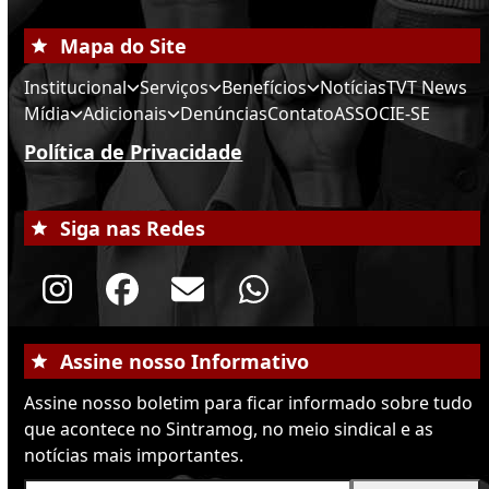
Mapa do Site
Institucional
Serviços
Benefícios
Notícias
TVT News
Mídia
Adicionais
Denúncias
Contato
ASSOCIE-SE
Política de Privacidade
Siga nas Redes
Instagram
Facebook
Email
Whatsapp
Assine nosso Informativo
Assine nosso boletim para ficar informado sobre tudo
que acontece no Sintramog, no meio sindical e as
notícias mais importantes.