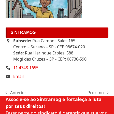
SINTRAMOG
Subsede:
Rua Campos Sales 165
Centro – Suzano – SP - CEP 08674-020
Sede:
Rua Herinque Eroles, 588
Mogi das Cruzes – SP - CEP: 08730-590
11 4748-1655
Email
Anterior
Próximo
previous
next
Associe-se ao Sintramog e fortaleça a luta
post:
post:
por seus direitos!
Fazer parte do sindicato é garantir que sua voz