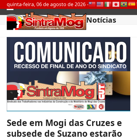
Skip
quinta-feira, 06 de agosto de 2026 -
to
Open
Close
content
Notícias
mobile
mobile
menu
menu
Sede em Mogi das Cruzes e
subsede de Suzano estarão