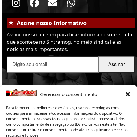
Instagram
Facebook
Email
Whatsapp
Assine nosso Informativo
Assine nosso boletim para ficar informado sobre tudo
que acontece no Sintramog, no meio sindical e as
notícias mais importantes.
Digite
Assinar
seu
email
Gerenciar o consentimento
Para fornecer as melhores experiências, usamos tecnologias como
cookies para armazenar e/ou acessar informações do dispositivo. O
consentimento para essas tecnologias nos permitirá processar dados
como comportamento de navegação ou IDs exclusivos neste site. Não
SintraMog
2025 -Sindicato dos Trabalhadores nas
consentir ou retirar o consentimento pode afetar negativamente certos
recursos e funções.
Indústrias da Construção e do Mobiliário de Mogi das