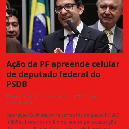
Ação da PF apreende celular
de deputado federal do
PSDB
maio 12, 2026
Sintramog
TVT News
0 Comments
Operação Castratio mira contratos de quase R$ 200
milhões firmados no Rio de Janeiro para castração
de animais; PF investiga suspeitas de fraude em