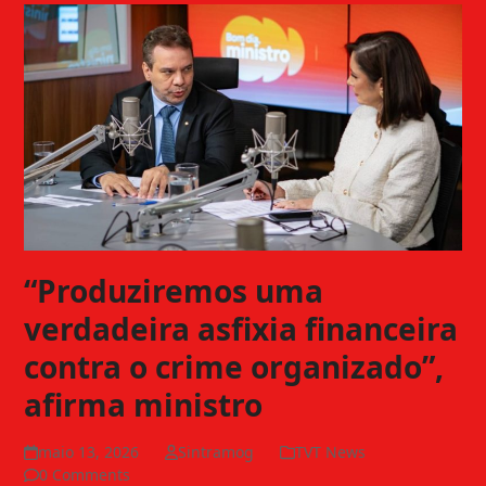
“Produziremos uma
verdadeira asfixia financeira
contra o crime organizado”,
afirma ministro
maio 13, 2026
Sintramog
TVT News
0 Comments