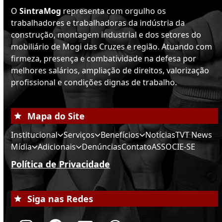
O
SintraMog
representa com orgulho os
trabalhadores e trabalhadoras da indústria da
construção, montagem industrial e dos setores do
mobiliário de Mogi das Cruzes e região. Atuando com
firmeza, presença e combatividade na defesa por
melhores salários, ampliação de direitos, valorização
profissional e condições dignas de trabalho.
Mapa do Site
Institucional
Serviços
Benefícios
Notícias
TVT News
Mídia
Adicionais
Denúncias
Contato
ASSOCIE-SE
Política de Privacidade
Siga nas Redes