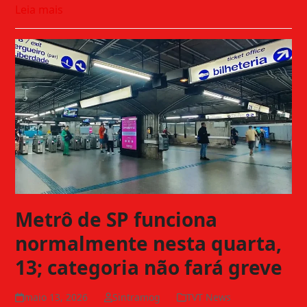
Leia mais
Metrô de SP funciona
normalmente nesta quarta,
13; categoria não fará greve
maio 13, 2026
Sintramog
TVT News