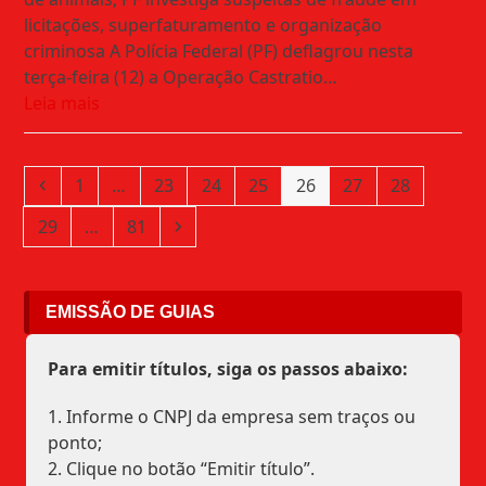
licitações, superfaturamento e organização
criminosa A Polícia Federal (PF) deflagrou nesta
terça-feira (12) a Operação Castratio…
Leia mais
Previous
Page
Page
Page
Page
Page
Page
Page
1
…
23
24
25
26
27
28
Page
Page
Next
29
…
81
EMISSÃO DE GUIAS
Para emitir títulos, siga os passos abaixo:
1. Informe o CNPJ da empresa sem traços ou
ponto;
2. Clique no botão “Emitir título”.