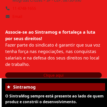
Mogi das Cruzes – SP - CEP: 08730-590
11 4748-1655
Email
Associe-se ao Sintramog e fortaleça a luta
por seus direitos!
Fazer parte do sindicato é garantir que sua voz
tenha força nas negociações, nas conquistas
salariais e na defesa dos seus direitos no local
de trabalho.
Clique aqui
Sintramog
O SintraMog sempre está presente ao lado de quem
produz e constrói o desenvolvimento.