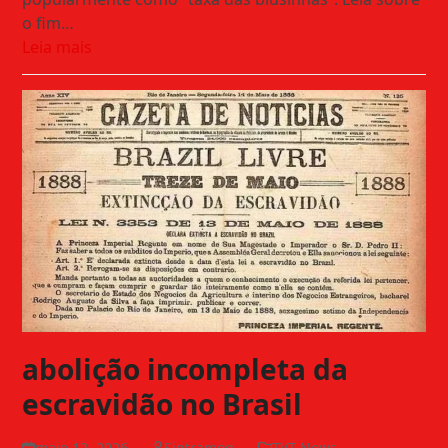
o fim…
Leia mais
abolição incompleta da
escravidão no Brasil
maio 12, 2026
Sintramog
TVT News