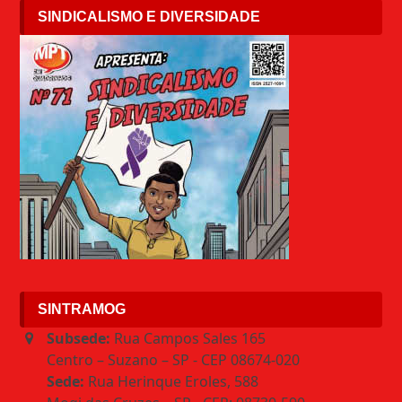
SINDICALISMO E DIVERSIDADE
SINTRAMOG
Subsede:
Rua Campos Sales 165
Centro – Suzano – SP - CEP 08674-020
Sede:
Rua Herinque Eroles, 588