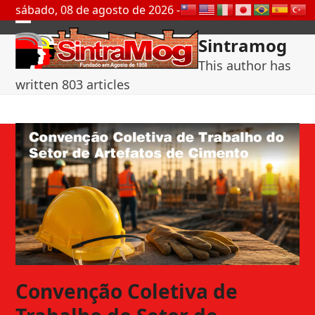
Skip
sábado, 08 de agosto de 2026 -
to
Open
Close
content
Sintramog
mobile
mobile
This author has
menu
menu
written 803 articles
Convenção Coletiva de