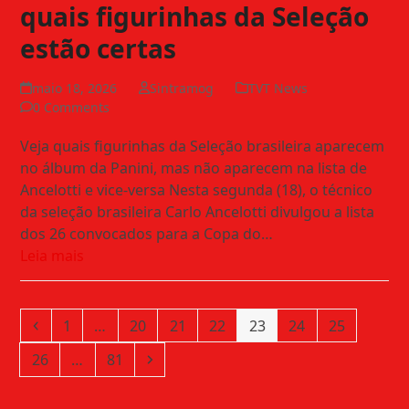
quais figurinhas da Seleção
estão certas
maio 18, 2026
Sintramog
TVT News
0 Comments
Veja quais figurinhas da Seleção brasileira aparecem
no álbum da Panini, mas não aparecem na lista de
Ancelotti e vice-versa Nesta segunda (18), o técnico
da seleção brasileira Carlo Ancelotti divulgou a lista
dos 26 convocados para a Copa do…
Leia mais
Previous
Page
Page
Page
Page
Page
Page
Page
1
…
20
21
22
23
24
25
Page
Page
Next
26
…
81