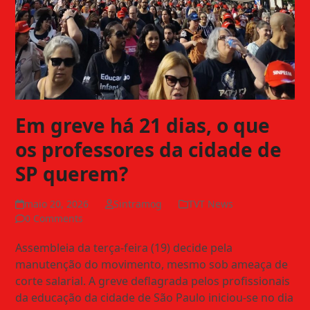
Em greve há 21 dias, o que
os professores da cidade de
SP querem?
maio 20, 2026
Sintramog
TVT News
0 Comments
Assembleia da terça-feira (19) decide pela
manutenção do movimento, mesmo sob ameaça de
corte salarial. A greve deflagrada pelos profissionais
da educação da cidade de São Paulo iniciou-se no dia