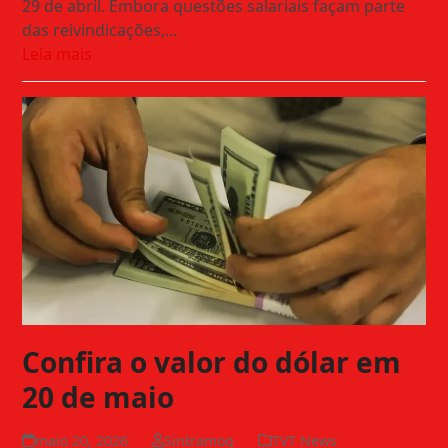
29 de abril. Embora questões salariais façam parte
das reivindicações,…
Leia mais
Confira o valor do dólar em
20 de maio
maio 20, 2026
Sintramog
TVT News