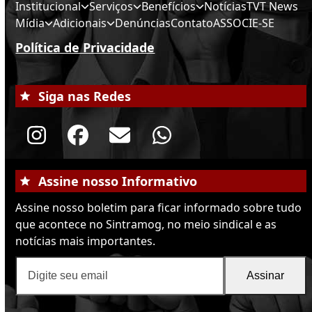
Institucional
Serviços
Benefícios
Notícias
TVT News
Mídia
Adicionais
Denúncias
Contato
ASSOCIE-SE
Política de Privacidade
Siga nas Redes
Instagram
Facebook
Email
Whatsapp
Assine nosso Informativo
Assine nosso boletim para ficar informado sobre tudo
que acontece no Sintramog, no meio sindical e as
notícias mais importantes.
Digite
Assinar
seu
email