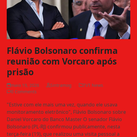
Flávio Bolsonaro confirma
reunião com Vorcaro após
prisão
maio 19, 2026
Sintramog
TVT News
0 Comments
"Estive com ele mais uma vez, quando ele usava
monitoramento eletrônico", Flávio Bolsonaro sobre
Daniel Vorcaro do Banco Master O senador Flávio
Bolsonaro (PL-RJ) confirmou publicamente, nesta
terça-feira (19), que realizou uma visita pessoal a