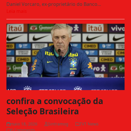
Daniel Vorcaro, ex-proprietário do Banco…
Leia mais
confira a convocação da
Seleção Brasileira
maio 18, 2026
Sintramog
TVT News
0 Comments