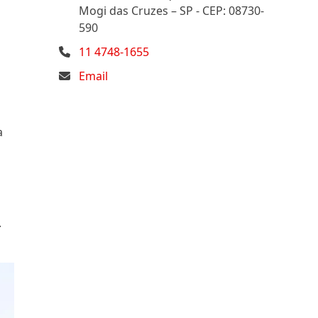
Mogi das Cruzes – SP - CEP: 08730-
590
11 4748-1655
Email
a
.