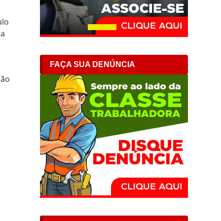
ulo
ca
FAÇA SUA DENÚNCIA
ção