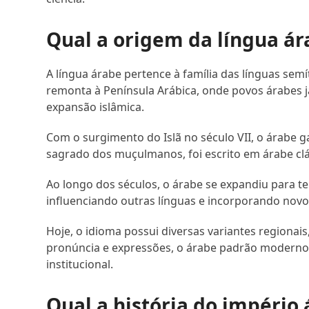
Qual a origem da língua ár
A língua árabe pertence à família das línguas se
remonta à Península Arábica, onde povos árabes já
expansão islâmica.
Com o surgimento do Islã no século VII, o árabe ga
sagrado dos muçulmanos, foi escrito em árabe clá
Ao longo dos séculos, o árabe se expandiu para te
influenciando outras línguas e incorporando novo
Hoje, o idioma possui diversas variantes regionai
pronúncia e expressões, o árabe padrão modern
institucional.
Qual a história do império