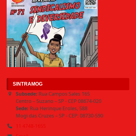
SINTRAMOG
Subsede:
Rua Campos Sales 165
Centro – Suzano – SP - CEP 08674-020
Sede:
Rua Herinque Eroles, 588
Mogi das Cruzes – SP - CEP: 08730-590
11 4748-1655