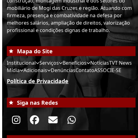
construção, montagem industrial e dos setores do
mobiliário de Mogi das Cruzes e região. Atuando com
firmeza, presença e combatividade na defesa por
melhores salários, ampliação de direitos, valorização
profissional e condições dignas de trabalho.
Mapa do Site
Institucional
Serviços
Benefícios
Notícias
TVT News
Mídia
Adicionais
Denúncias
Contato
ASSOCIE-SE
Política de Privacidade
Siga nas Redes
Instagram
Facebook
Email
Whatsapp