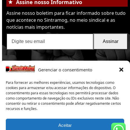
Assine nosso Informativo
Assine nosso boletim para ficar informado sobre tudo
que acontece no Sintramog, no meio sindical e as
notícias mais importantes.
Digite
Assinar
seu
email
Gerenciar o consentimento
Para fornecer as melhores experiências, usamos tecnologias como
cookies para armazenar e/ou acessar informações do dispositivo. O
consentimento para essas tecnologias nos permitirá processar dados
como comportamento de navegação ou IDs exclusivos neste site. Não
SintraMog
2025 -Sindicato dos Trabalhadores nas
consentir ou retirar o consentimento pode afetar negativamente certos
recursos e funções.
Indústrias da Construção e do Mobiliário de Mogi das
Cruzes e Região
Copyright 2025 – Todos os direitos reservados
Aceitar
Subsede:
Rua Campos Sales 165 – Centro – Suzano – SP –