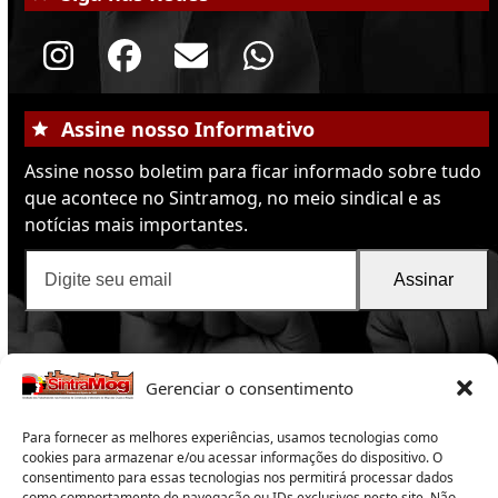
Instagram
Facebook
Email
Whatsapp
Assine nosso Informativo
Assine nosso boletim para ficar informado sobre tudo
que acontece no Sintramog, no meio sindical e as
notícias mais importantes.
Digite
Assinar
seu
email
Gerenciar o consentimento
Para fornecer as melhores experiências, usamos tecnologias como
cookies para armazenar e/ou acessar informações do dispositivo. O
consentimento para essas tecnologias nos permitirá processar dados
como comportamento de navegação ou IDs exclusivos neste site. Não