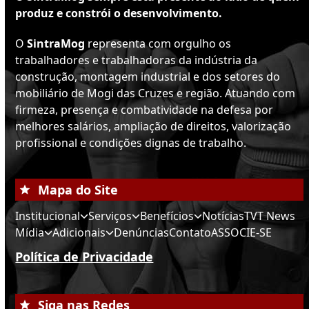
produz e constrói o desenvolvimento.
O
SintraMog
representa com orgulho os
trabalhadores e trabalhadoras da indústria da
construção, montagem industrial e dos setores do
mobiliário de Mogi das Cruzes e região. Atuando com
firmeza, presença e combatividade na defesa por
melhores salários, ampliação de direitos, valorização
profissional e condições dignas de trabalho.
Mapa do Site
Institucional
Serviços
Benefícios
Notícias
TVT News
Mídia
Adicionais
Denúncias
Contato
ASSOCIE-SE
Política de Privacidade
Siga nas Redes